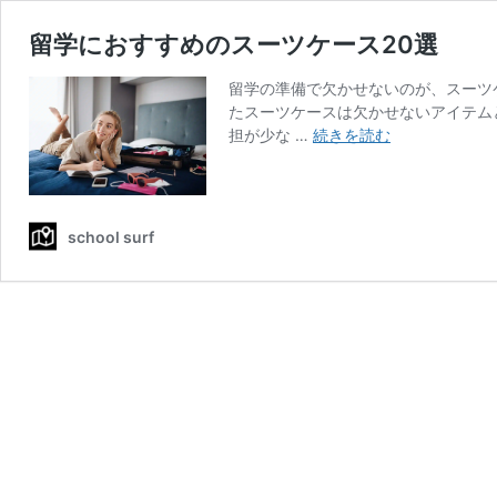
留学におすすめのスーツケース20選
留学の準備で欠かせないのが、スーツ
たスーツケースは欠かせないアイテム
留
担が少な …
続きを読む
学
に
お
す
school surf
す
め
の
ス
ー
ツ
ケ
ー
ス
20
選