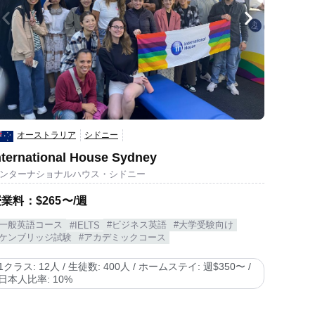
オーストラリア
シドニー
nternational House Sydney
ンターナショナルハウス・シドニー
業料：$265〜/週
#一般英語コース
#ビジネス英語
#大学受験向け
#IELTS
#ケンブリッジ試験
#アカデミックコース
1クラス: 12人 / 生徒数: 400人 / ホームステイ: 週$350〜 /
日本人比率: 10%