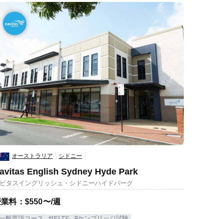
オーストラリア
シドニー
avitas English Sydney Hyde Park
ビタスイングリッシュ・シドニーハイドパーク
業料：$550〜/週
#一般英語コース
#ケンブリッジ試験
#IELTS