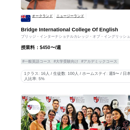
オークランド
ニュージーランド
Bridge International College Of English
ブリッジ・インターナショナルカレッジ・オブ・イングリッシ
授業料：$450〜/週
#一般英語コース
#大学受験向け
#アカデミックコース
1クラス: 16人 / 生徒数: 100人 / ホームステイ: 週$〜 / 日
人比率: 5%