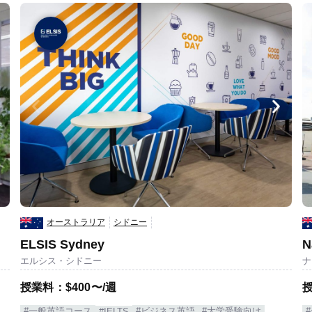
オーストラリア
シドニー
ELSIS Sydney
N
エルシス・シドニー
ナ
授業料：$400〜/週
授
#一般英語コース
#ビジネス英語
#大学受験向け
#IELTS