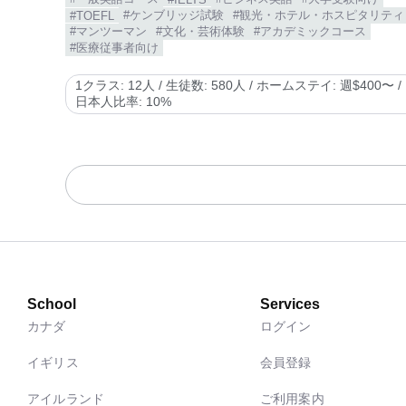
#ケンブリッジ試験
#観光・ホテル・ホスピタリティ
#TOEFL
#マンツーマン
#文化・芸術体験
#アカデミックコース
#医療従事者向け
1クラス: 12人 / 生徒数: 580人 / ホームステイ: 週$400〜 /
日本人比率: 10%
School
Services
カナダ
ログイン
イギリス
会員登録
アイルランド
ご利用案内