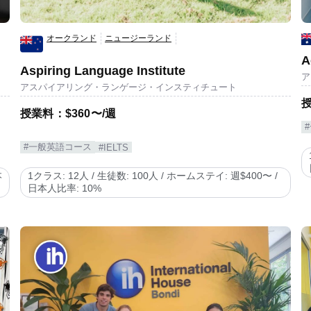
オークランド
ニュージーランド
A
Aspiring Language Institute
ア
ュ
アスパイアリング・ランゲージ・インスティチュート
授
授業料：$360〜/週
#一般英語コース
#IELTS
本
1クラス: 12人 / 生徒数: 100人 / ホームステイ: 週$400〜 /
日本人比率: 10%