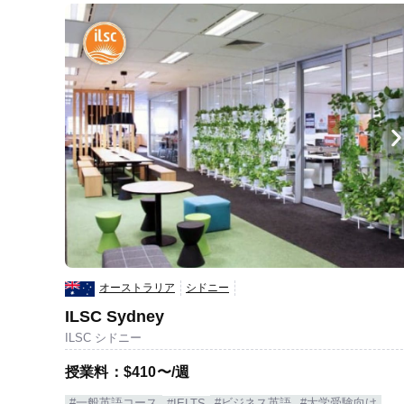
オーストラリア
シドニー
ILSC Sydney
ILSC シドニー
授業料：$410〜/週
#一般英語コース
#ビジネス英語
#大学受験向け
#IELTS