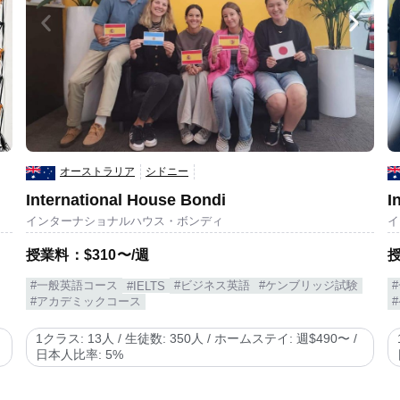
オーストラリア
シドニー
International House Bondi
I
インターナショナルハウス・ボンディ
イ
授業料：$310〜/週
授
#一般英語コース
#ビジネス英語
#ケンブリッジ試験
#IELTS
#アカデミックコース
1クラス: 13人 / 生徒数: 350人 / ホームステイ: 週$490〜 /
日本人比率: 5%