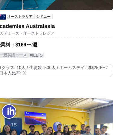
オーストラリア
シドニー
cademies Australasia
カデミーズ・オーストラレシア
業料：$166〜/週
#一般英語コース
#IELTS
1クラス: 10人 / 生徒数: 500人 / ホームステイ: 週$250〜 /
日本人比率: %