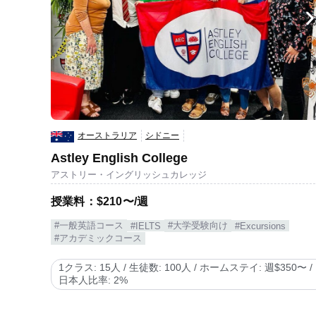
オーストラリア
シドニー
Astley English College
アストリー・イングリッシュカレッジ
授業料：$210〜/週
#一般英語コース
#大学受験向け
#IELTS
#Excursions
#アカデミックコース
1クラス: 15人 / 生徒数: 100人 / ホームステイ: 週$350〜 /
日本人比率: 2%