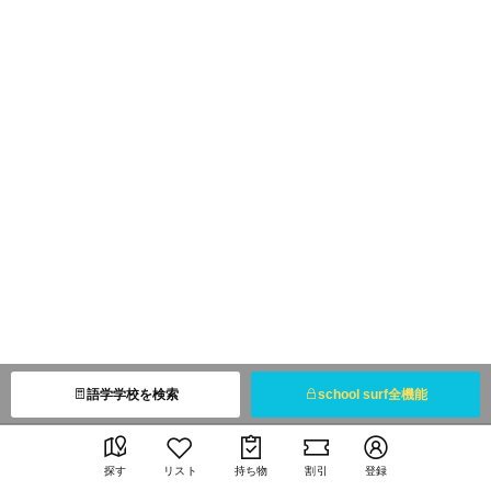
語学学校を検索
school surf全機能
探す
リスト
持ち物
割引
登録