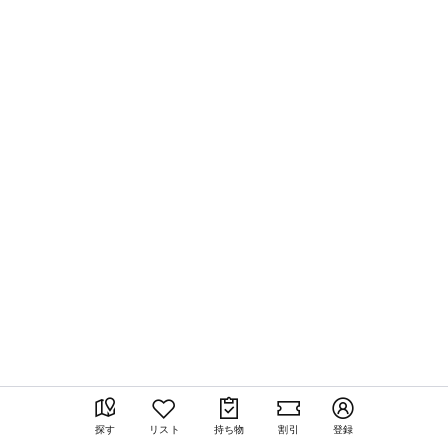
探す
リスト
持ち物
割引
登録