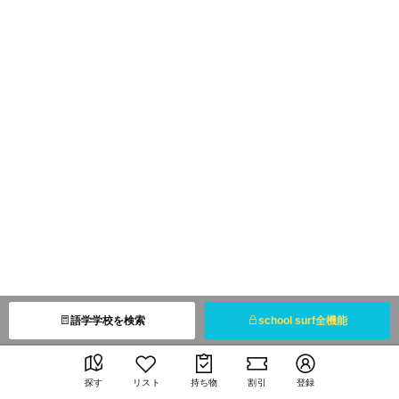
語学学校を検索
school surf全機能
探す
リスト
持ち物
割引
登録