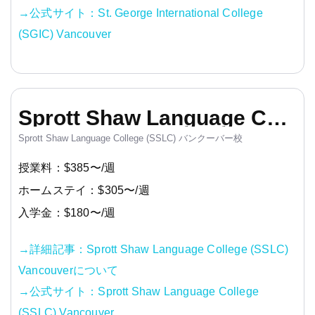
→公式サイト：St. George International College
(SGIC) Vancouver
Sprott Shaw Language College (SSLC) Vancouver
Sprott Shaw Language College (SSLC) バンクーバー校
授業料：$385〜/週
ホームステイ：$305〜/週
入学金：$180〜/週
→詳細記事：Sprott Shaw Language College (SSLC)
Vancouverについて
→公式サイト：Sprott Shaw Language College
(SSLC) Vancouver