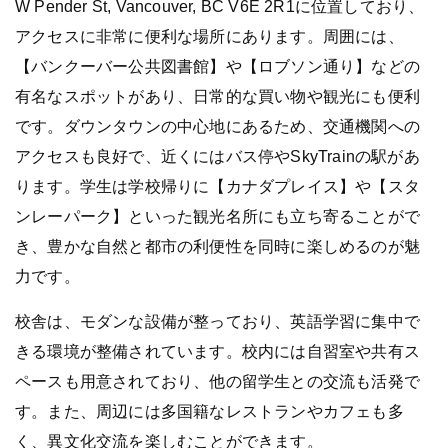
W Pender St, Vancouver, BC V6E 2R1に位置しており、
アクセスに非常に便利な場所にあります。周囲には、
【バンクーバー公共図書館】や【ロブソン通り】などの
有名なスポットがあり、日常的な買い物や観光にも便利
です。ダウンタウンの中心地にあるため、交通機関への
アクセスも良好で、近くにはバス停やSkyTrainの駅があ
ります。学生は学校帰りに【カナダプレイス】や【スタ
ンレーパーク】といった観光名所にも立ち寄ることがで
き、豊かな自然と都市の利便性を同時に楽しめるのが魅
力です。
校舎は、モダンな設備が整っており、英語学習に集中で
きる環境が整備されています。校内には自習室や共有ス
ペースも用意されており、他の留学生との交流も活発で
す。また、周辺には多国籍なレストランやカフェも多
く、異文化交流を楽しむことができます。