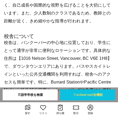
く、自己成長や国際的な視野を広げることを大切にして
います。また、少人数制のクラスであるため、教師との
距離が近く、きめ細やかな指導が行われます。
校舎について
校舎は、バンクーバーの中心地に位置しており、学生に
とって通学が非常に便利なロケーションです。具体的な
住所は【1016 Nelson Street, Vancouver, BC V6E 1H8】
で、ダウンタウンエリアにあります。バスやスカイトレ
インといった公共交通機関を利用すれば、校舎へのアク
セスも簡単です。特に、Burrard StationやPacific Centre
Mallから徒歩15分程度と、ショッピングや食事にも便利
語学学校を検索
school surf全機能
な場所にあります。
バンクーバーのダウンタウンにあり、観光地やショッピ
探す
リスト
持ち物
割引
登録
ングモール、レストランなどがすぐ近くにあります。例