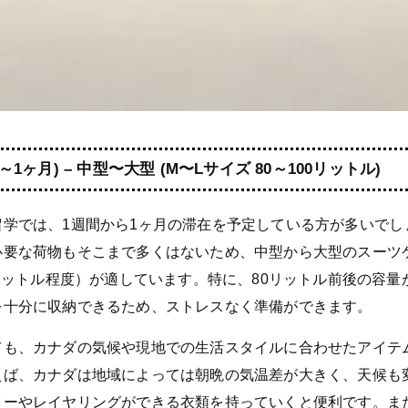
～1ヶ月) – 中型〜大型 (M〜Lサイズ 80～100リットル)
留学では、1週間から1ヶ月の滞在を予定している方が多いでし
必要な荷物もそこまで多くはないため、中型から大型のスーツ
0リットル程度）が適しています。特に、80リットル前後の容
を十分に収納できるため、ストレスなく準備ができます。
ても、カナダの気候や現地での生活スタイルに合わせたアイテ
えば、カナダは地域によっては朝晩の気温差が大きく、天候も
ターやレイヤリングができる衣類を持っていくと便利です。ま