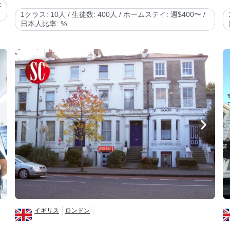
本
1クラス: 10人 / 生徒数: 400人 / ホームステイ: 週$400〜 /
日本人比率: %
イギリス
ロンドン