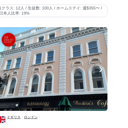
1クラス: 12人 / 生徒数: 100人 / ホームステイ: 週$355〜 /
日本人比率: 19%
イギリス
ロンドン