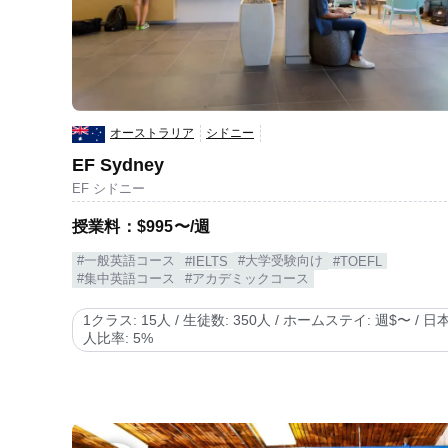
オーストラリア
シドニー
EF Sydney
EF シドニー
授業料：$995〜/週
#一般英語コース
#大学受験向け
#IELTS
#TOEFL
#集中英語コース
#アカデミックコース
1クラス: 15人 / 生徒数: 350人 / ホームステイ: 週$〜 / 日
人比率: 5%