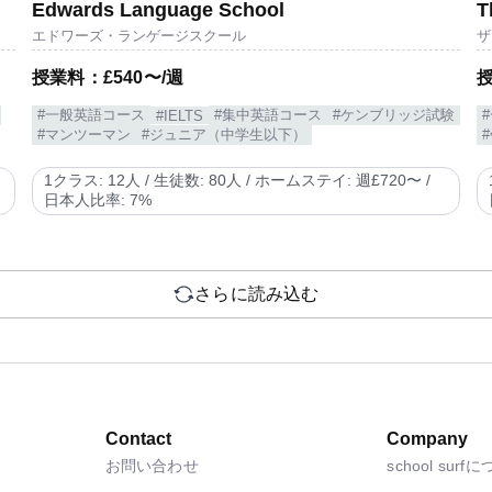
Edwards Language School
T
エドワーズ・ランゲージスクール
ザ
授業料：£540〜/週
授
#一般英語コース
#集中英語コース
#ケンブリッジ試験
#IELTS
#マンツーマン
#ジュニア（中学生以下）
1クラス: 12人 / 生徒数: 80人 / ホームステイ: 週£720〜 /
日本人比率: 7%
さらに読み込む
Contact
Company
お問い合わせ
school surf