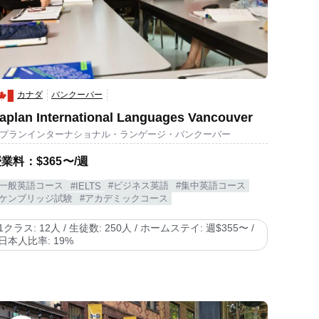
カナダ
バンクーバー
aplan International Languages Vancouver
プランインターナショナル・ランゲージ・バンクーバー
業料：$365〜/週
#一般英語コース
#ビジネス英語
#集中英語コース
#IELTS
#ケンブリッジ試験
#アカデミックコース
1クラス: 12人 / 生徒数: 250人 / ホームステイ: 週$355〜 /
日本人比率: 19%