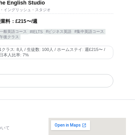
he English Studio
・イングリッシュ・スタジオ
業料：£215〜/週
#一般英語コース
#ビジネス英語
#集中英語コース
#IELTS
#午後クラス
1クラス: 8人 / 生徒数: 100人 / ホームステイ: 週£215〜 /
日本人比率: 7%
について