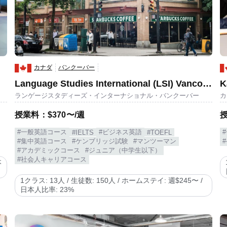
カナダ
バンクーバー
Language Studies International (LSI) Vancouver
K
ランゲージスタディーズ・インターナショナル・バンクーバー
カ
授業料：$370〜/週
授
#一般英語コース
#ビジネス英語
#IELTS
#TOEFL
#集中英語コース
#ケンブリッジ試験
#マンツーマン
#アカデミックコース
#ジュニア（中学生以下）
#社会人キャリアコース
本
1クラス: 13人 / 生徒数: 150人 / ホームステイ: 週$245〜 /
日本人比率: 23%