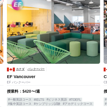
カナダ
バンクーバー
EF Vancouver
C
EF バンクーバー
C
授業料：$420〜/週
授
#一般英語コース
#ビジネス英語
#IELTS
#TOEFL
#集中英語コース
#ケンブリッジ試験
#アカデミックコース