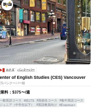
カナダ
バンクーバー
enter of English Studies (CES) Vancouver
ESバンクーバー校
業料：$375〜/週
#一般英語コース
#高校生コース
#集中英語コース
#IELTS
#ジュニア（中学生以下）
#英語教員向け
#Erasmus+