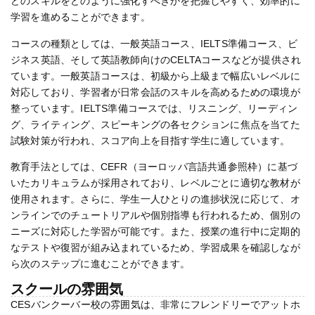
どのスキルをどのように強化すべきかを把握しやすく、効率的に
学習を進めることができます​。
コースの種類としては、一般英語コース、IELTS準備コース、ビ
ジネス英語、そして英語教師向けのCELTAコースなどが提供され
ています。一般英語コースは、初級から上級まで幅広いレベルに
対応しており、学習者が日常会話のスキルを高めるための環境が
整っています。IELTS準備コースでは、リスニング、リーディン
グ、ライティング、スピーキングの各セクションに焦点を当てた
試験対策が行われ、スコア向上を目指す学生に適しています​。
教育手法としては、CEFR（ヨーロッパ言語共通参照枠）に基づ
いたカリキュラムが採用されており、レベルごとに適切な教材が
使用されます。さらに、学生一人ひとりの進捗状況に応じて、オ
ンラインでのチュートリアルや個別指導も行われるため、個別の
ニーズに対応した学習が可能です。また、授業の進行中に定期的
なテストや復習が組み込まれているため、学習成果を確認しなが
ら次のステップに進むことができます​。
スクールの雰囲気
CESバンクーバー校の雰囲気は、非常にフレンドリーでアットホ