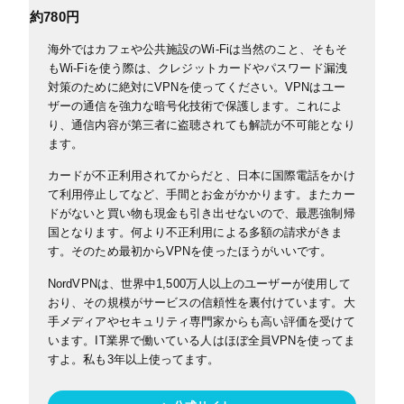
約780円
海外ではカフェや公共施設のWi-Fiは当然のこと、そもそ
もWi-Fiを使う際は、クレジットカードやパスワード漏洩
対策のために絶対にVPNを使ってください。
VPNはユー
ザーの通信を強力な暗号化技術で保護します。これによ
り、通信内容が第三者に盗聴されても解読が不可能となり
ます。
カードが不正利用されてからだと、日本に国際電話をかけ
て利用停止してなど、手間とお金がかかります。
またカー
ドがないと買い物も現金も引き出せないので、最悪強制帰
国となります。何より不正利用による多額の請求がきま
す。そのため最初からVPNを使ったほうがいいです。
NordVPNは、世界中1,500万人以上のユーザーが使用して
おり、その規模がサービスの信頼性を裏付けています。大
手メディアやセキュリティ専門家からも高い評価を受けて
います。IT業界で働いている人はほぼ全員VPNを使ってま
すよ。私も3年以上使ってます。