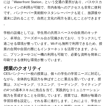
には「Waterfront Station」という交通の要所があり、バスやスカ
イトレインの利用が可能で、市内各地へのアクセスも非常に便利
です。バンクーバー美術館やスタンレーパークも近く、放課後や
週末に訪れることで、自然と文化の両方を楽しむことができます​
。
学校の設備としては、学生用の共用スペースや自炊用のキッチ
ン、卓球台、フーズボール台が完備されており、リラックスして
過ごせる環境が整っています。Wi-Fiも無料で利用できるため、授
業の合間や自習の際にもインターネットを活用できます。さら
に、プリンターやコピー機の利用も可能で、必要な資料を簡単に
印刷できる便利な環境が整っています​。
授業のクオリティ
CESバンクーバー校の授業は、個々の学生の学習ニーズに対応し
ながら、全体的な英語力を伸ばすことに重点を置いています。授
業は、スピーキング、リスニング、リーディング、ライティング
の4つの基本スキルに焦点を当て、実践的なコミュニケーション
能力を育成することを目指しています。授業では、教師が毎週の
学習目標を設定し、それを基に進行します。これにより、学生が