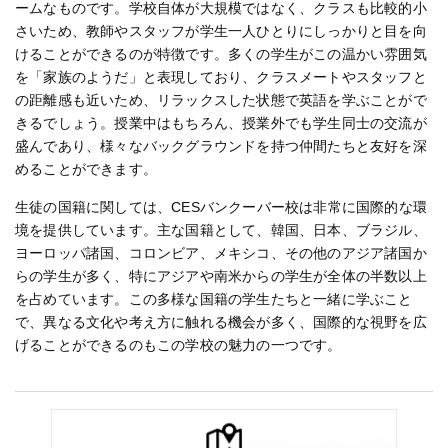
ームなものです。学校自体が大規模ではなく、クラスも比較的小
さいため、教師やスタッフが学生一人ひとりにしっかりと目を向
けることができるのが特徴です。多くの学生がこの温かい雰囲気
を「家族のようだ」と表現しており、クラスメートやスタッフと
の距離感も近いため、リラックスした状態で英語を学ぶことがで
きるでしょう。授業中はもちろん、授業外でも学生同士の交流が
盛んであり、様々なバックグラウンドを持つ仲間たちと友好を深
めることができます。
生徒の国籍に関しては、CESバンクーバー校は非常に国際的な環
境を提供しています。主な国籍として、韓国、日本、ブラジル、
ヨーロッパ諸国、コロンビア、メキシコ、その他のアジア諸国か
らの学生が多く、特にアジアや南米からの学生が全体の半数以上
を占めています。この多様な国籍の学生たちと一緒に学ぶこと
で、異なる文化や考え方に触れる機会が多く、国際的な視野を広
げることができるのもこの学校の魅力の一つです​。