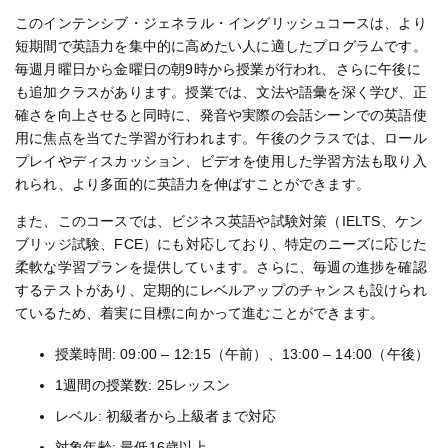
このインテンシブ・ジェネラル・イングリッシュコースは、より
短期間で英語力を集中的に高めたい人に適したプログラムです。
毎週月曜日から金曜日の朝9時から授業が行われ、さらに午後に
も追加クラスがあります。授業では、文法や語彙を深く学び、正
確さを向上させると同時に、発音や実際の会話シーンでの英語使
用に焦点を当てた学習が行われます。午後のクラスでは、ロール
プレイやディスカッション、ビデオを使用した学習方法も取り入
れられ、より多面的に英語力を伸ばすことができます。
また、このコースでは、ビジネス英語や試験対策（IELTS、ケン
ブリッジ試験、FCE）にも対応しており、特定のニーズに応じた
柔軟な学習プランを提供しています。さらに、毎週の進捗を確認
するテストがあり、定期的にレベルアップのチャンスも設けられ
ているため、着実に目標に向かって進むことができます。
授業時間: 09:00 – 12:15（午前）、13:00 – 14:00（午後）
1週間の授業数: 25レッスン
レベル: 初級者から上級者まで対応
対象年齢: 最低16歳以上