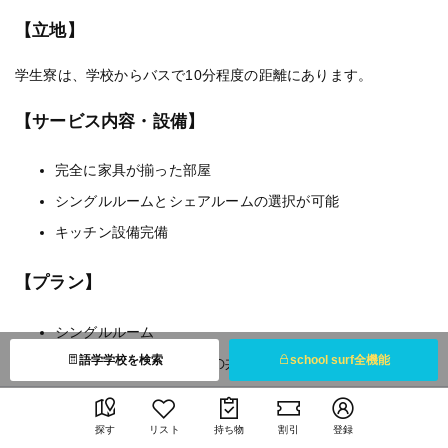
【立地】
学生寮は、学校からバスで10分程度の距離にあります。
【サービス内容・設備】
完全に家具が揃った部屋
シングルルームとシェアルームの選択が可能
キッチン設備完備
【プラン】
シングルルーム
語学学校を検索
school surf全機能
シェアルーム（複数人での共有）
【料金】
探す
リスト
持ち物
割引
登録