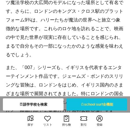
ツ魔法学校の大広間のモデルになった場所として有名で
す。さらに、ロンドンのキングス・クロス駅のプラット
フォーム9¾は、ハリーたちが魔法の世界へと旅立つ象
徴的な場所です。これらのロケ地を訪れることで、映画
の中で見た世界が現実に存在していることを感じられ、
まるで自分もその一部になったかのような感覚を味わえ
るでしょう。
また、「007」シリーズも、イギリスを代表するエンタ
ーテインメント作品です。ジェームズ・ボンドのスリリ
ングな冒険は、ロンドンをはじめ、イギリス国内のさま
ざまな場所で展開されてきました。特にロンドンの国会
議事堂やMI6本部（実際にスパイ機関が存在する建物）
語学学校を検索
school surf全機能
など、映画の中でも重要なロケ地が多数登場します。こ
れらの場所を実際に歩いてみると、ボンドの世界観がさ
探す
リスト
持ち物
割引
登録
らにリアルに感じられますし、イギリスが誇るスパイ映