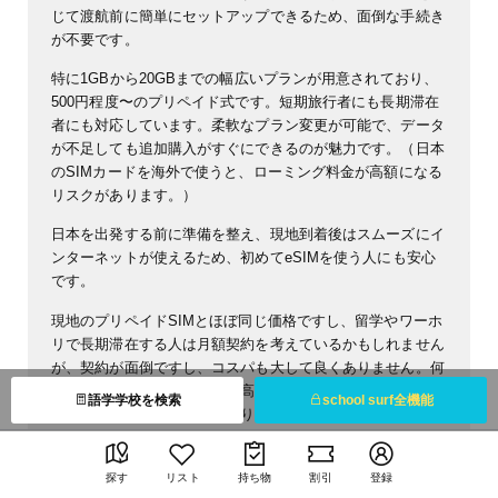
じて渡航前に簡単にセットアップできるため、面倒な手続き
が不要です。
特に1GBから20GBまでの幅広いプランが用意されており、
500円程度〜のプリペイド式です。短期旅行者にも長期滞在
者にも対応しています。柔軟なプラン変更が可能で、データ
が不足しても追加購入がすぐにできるのが魅力です。（日本
のSIMカードを海外で使うと、ローミング料金が高額になる
リスクがあります。）
日本を出発する前に準備を整え、現地到着後はスムーズにイ
ンターネットが使えるため、初めてeSIMを使う人にも安心
です。
現地のプリペイドSIMとほぼ同じ価格ですし、留学やワーホ
リで長期滞在する人は月額契約を考えているかもしれません
が、契約が面倒ですし、コスパも大して良くありません。何
より解約し忘れて帰国して「高額な請求が来るのでは？」と
語学学校を検索
school surf全機能
怯える日々を送る可能性もあります。
eSIMのSailyならそういった不安も一切なし。簡単・コスパ
最強です。
探す
リスト
持ち物
割引
登録