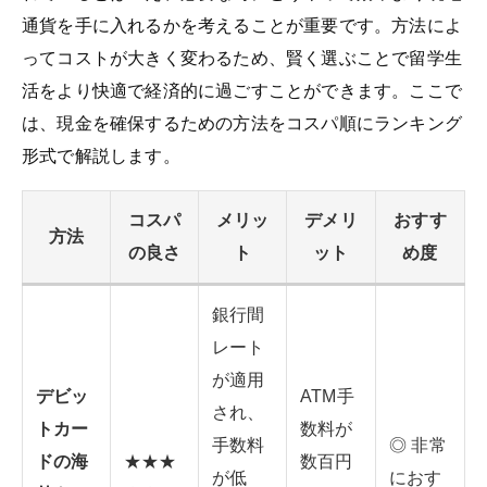
通貨を手に入れるかを考えることが重要です。方法によ
ってコストが大きく変わるため、賢く選ぶことで留学生
活をより快適で経済的に過ごすことができます。ここで
は、現金を確保するための方法をコスパ順にランキング
形式で解説します。
コスパ
メリッ
デメリ
おすす
方法
の良さ
ト
ット
め度
銀行間
レート
が適用
デビッ
ATM手
され、
トカー
数料が
手数料
◎ 非常
ドの海
★★★
数百円
が低
におす