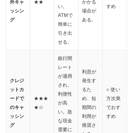
外キャ
★★
かかる
い。
すめ
ッシン
場合が
ATMで
グ
ある。
簡単に
引き出
せる。
銀行間
レート
利息が
が適用
クレジ
発生す
され、
ットカ
るた
○ 使い
利便性
ードで
★★★
め、短
方次第
が高
のキャ
★☆
期間の
でおす
い。急
ッシン
利用が
すめ
な現金
グ
推奨さ
需要に