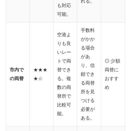
れる。
も対応
可能。
手数料
空港よ
がかか
りも良
る場合
いレー
があ
トで両
◎ 少額
り、信
市内で
★★★
替でき
両替に
頼でき
の両替
★☆
る。複
おすす
る両替
数の両
め
所を見
替所で
つける
比較可
必要が
能。
ある。