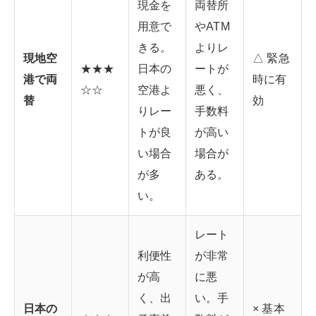
現金を
両替所
用意で
やATM
きる。
よりレ
現地空
△ 緊急
★★★
日本の
ートが
港で両
時に有
☆☆
空港よ
悪く、
替
効
りレー
手数料
トが良
が高い
い場合
場合が
が多
ある。
い。
レート
利便性
が非常
が高
に悪
く、出
い。手
日本の
× 基本