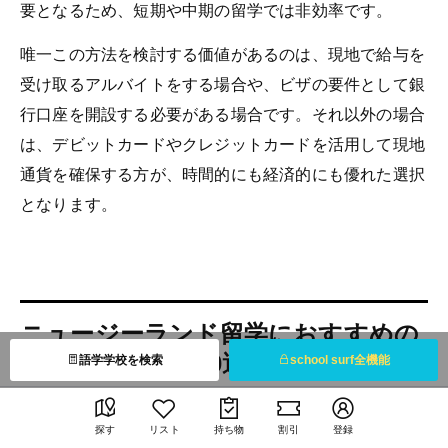
要となるため、短期や中期の留学では非効率です。
唯一この方法を検討する価値があるのは、現地で給与を
受け取るアルバイトをする場合や、ビザの要件として銀
行口座を開設する必要がある場合です。それ以外の場合
は、デビットカードやクレジットカードを活用して現地
通貨を確保する方が、時間的にも経済的にも優れた選択
となります。
ニュージーランド留学におすすめの
デビットカード10選
語学学校を検索
school surf全機能
探す
リスト
持ち物
割引
登録
海外事務取扱手数料
海