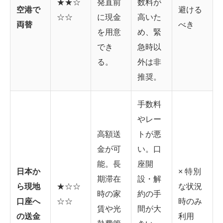
★★☆
発直前
数料が
空港で
避ける
☆☆
に現金
高いた
両替
べき
を用意
め、緊
でき
急時以
る。
外は非
推奨。
手数料
やレー
高額送
トが悪
金が可
い。口
能。長
座開
日本か
× 特別
期滞在
設・解
ら現地
★☆☆
な状況
時の家
約の手
口座へ
☆☆
時のみ
賃や光
間が大
の送金
利用