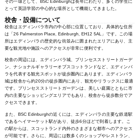
その一環として、BSC Edinburghは長年にわたり、多くの学生に
とって英語学習の中心的な場所として機能してきました。
校舎・設備について
校舎はエディンバラ市内の中心部に位置しており、具体的な住所
は「26 Palmerston Place, Edinburgh, EH12 5AL」です。この場
所はエディンバラの歴史的な街並みに囲まれたエリアにあり、主
要な観光地や施設へのアクセスが非常に便利です。
校舎の周辺には、エディンバラ城、プリンセスストリートガーデ
ン、ナショナルギャラリーオブスコットランドなど、エディンバ
ラを代表する観光スポットが徒歩圏内にあります。エディンバラ
城は校舎から約20分の徒歩圏内にあり、観光やリラックスに最適
です。プリンセスストリートガーデンは、美しい庭園とともに市
内の主要なショッピングエリアでもあり、校舎から徒歩数分でア
クセスできます。
また、BSC Edinburghの近くには、エディンバラの主要な鉄道駅
であるヘイマーケット駅があり、徒歩6分ほどで到着します。こ
の駅からは、スコットランド内外のさまざまな都市へのアクセス
が可能です。さらに、周辺には数多くのショップやレストラン、