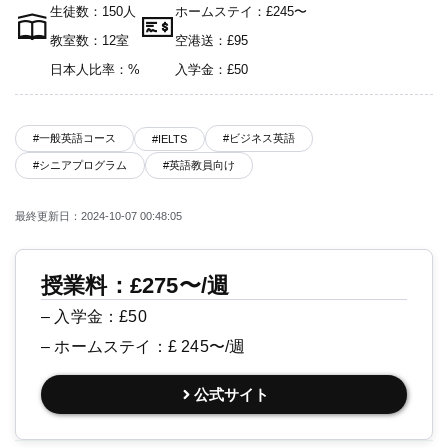
生徒数：150人
ホームステイ：£245〜
教室数：12室
空港送：£95
日本人比率：%
入学金：£50
#一般英語コース
#ビジネス英語
#IELTS
#シニアプログラム
#英語教員向け
最終更新日：2024-10-07 00:48:05
授業料：£275〜/週
– 入学金：£50
– ホームステイ：£ 245〜/週
公式サイト