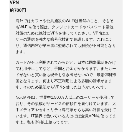
VPN
約780円
海外ではカフェや公共施設のWi-Fiは当然のこと、そもそ
もWi-Fiを使う際は、クレジットカードやパスワード漏洩
対策のために絶対にVPNを使ってください。
VPNはユー
ザーの通信を強力な暗号化技術で保護します。これによ
り、通信内容が第三者に盗聴されても解読が不可能となり
ます。
カードが不正利用されてからだと、日本に国際電話をかけ
て利用停止してなど、手間とお金がかかります。
またカー
ドがないと買い物も現金も引き出せないので、最悪強制帰
国となります。何より不正利用による多額の請求がきま
す。そのため最初からVPNを使ったほうがいいです。
NordVPNは、世界中1,500万人以上のユーザーが使用して
おり、その規模がサービスの信頼性を裏付けています。大
手メディアやセキュリティ専門家からも高い評価を受けて
います。IT業界で働いている人はほぼ全員VPNを使ってま
すよ。私も3年以上使ってます。