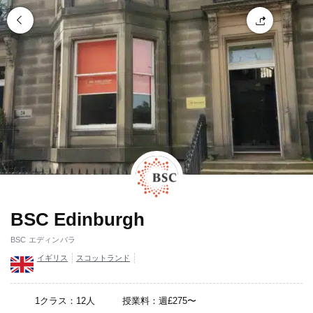
BSC Edinburgh
BSC エディンバラ
イギリス
スコットランド
1クラス：12人
授業料：週£275〜