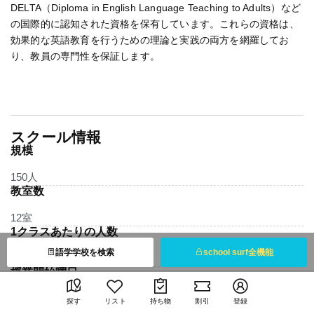
DELTA（Diploma in English Language Teaching to Adults）など
の国際的に認知された資格を保有しています。これらの資格は、
効果的な英語教育を行うための理論と実践の両方を網羅してお
り、教員の専門性を保証します。
スクール情報
規模
150人
教室数
12室
1クラスあたりの人数
語学学校を検索
school surf全機能
12人
授業開始曜日
毎週月曜日
探す
リスト
持ち物
割引
登録
設備