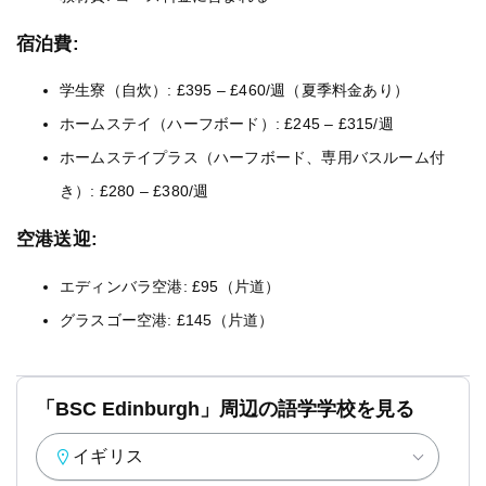
宿泊費:
学生寮（自炊）: £395 – £460/週（夏季料金あり）
ホームステイ（ハーフボード）: £245 – £315/週
ホームステイプラス（ハーフボード、専用バスルーム付
き）: £280 – £380/週
空港送迎:
エディンバラ空港: £95（片道）
グラスゴー空港: £145（片道）
​「BSC Edinburgh」周辺の語学学校を見る
イギリス