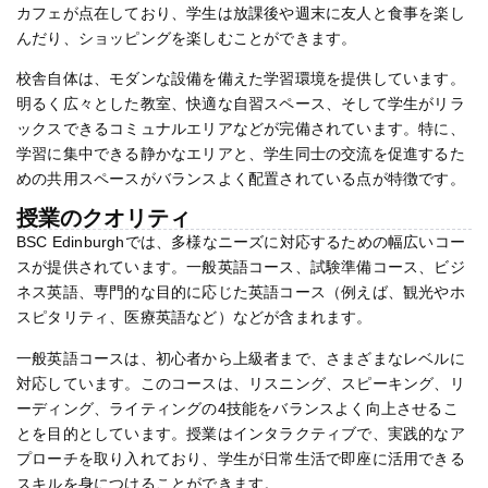
カフェが点在しており、学生は放課後や週末に友人と食事を楽し
んだり、ショッピングを楽しむことができます。
校舎自体は、モダンな設備を備えた学習環境を提供しています。
明るく広々とした教室、快適な自習スペース、そして学生がリラ
ックスできるコミュナルエリアなどが完備されています。特に、
学習に集中できる静かなエリアと、学生同士の交流を促進するた
めの共用スペースがバランスよく配置されている点が特徴です。
授業のクオリティ
BSC Edinburghでは、多様なニーズに対応するための幅広いコー
スが提供されています。一般英語コース、試験準備コース、ビジ
ネス英語、専門的な目的に応じた英語コース（例えば、観光やホ
スピタリティ、医療英語など）などが含まれます。
一般英語コースは、初心者から上級者まで、さまざまなレベルに
対応しています。このコースは、リスニング、スピーキング、リ
ーディング、ライティングの4技能をバランスよく向上させるこ
とを目的としています。授業はインタラクティブで、実践的なア
プローチを取り入れており、学生が日常生活で即座に活用できる
スキルを身につけることができます。