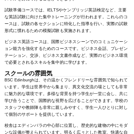
試験準備コースでは、IELTSやケンブリッジ英語検定など、主要
な英語試験に向けた集中トレーニングが行われます。これらのコ
ースは、試験の各セクションに特化した指導を行い、実際の試験
形式に慣れるための模擬試験も実施されます。
ビジネス英語コースは、国際ビジネスシーンでのコミュニケーシ
ョン能力を強化するためのコースです。ビジネス会話、プレゼン
テーション、交渉、ビジネス文書作成など、実際のビジネス環境
で必要とされるスキルを集中的に学びます。
スクールの雰囲気
BSC Edinburghは、その温かくフレンドリーな雰囲気で知られて
います。学生は世界中から集まり、異文化交流の場としても非常
に魅力的な環境です。多様な背景を持つ学生が一堂に会し、共に
学び合うことで、国際的な視野を広げることができます。学校の
スタッフや教師陣も非常に親しみやすく、学生一人ひとりに対し
て個別のサポートを提供しています。
校舎はエディンバラの中心部に位置し、歴史的な建物の中にモダ
ンな設備が整えられています。明るく広々とした教室、快適な自