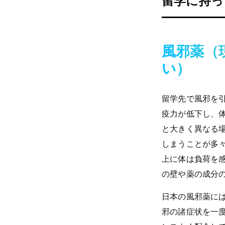
留学に持っ
風邪薬（
い）
留学先で風邪を
疫力が低下し、
と大きく異なる
しまうことが多
上に体は負荷を
の壁や薬の成分
日本の風邪薬に
邪の諸症状を一