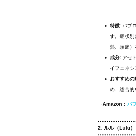
特徴
: パ
す。症状別
熱、頭痛）
成分
: ア
イフェネシ
おすすめの
め、総合的
→Amazon：
パブ
2.
ルル（Lulu）