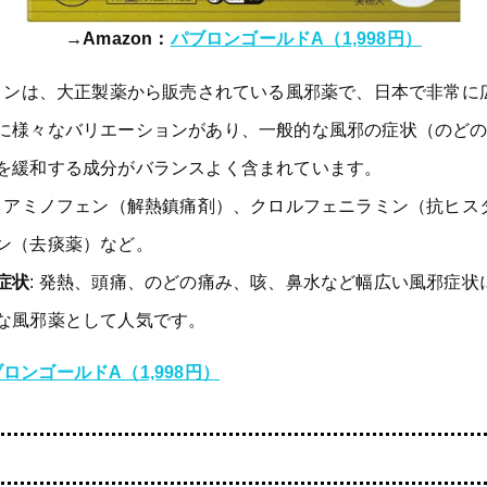
→Amazon：
パブロンゴールドA（1,998円）
ブロンは、大正製薬から販売されている風邪薬で、日本で非常に
に様々なバリエーションがあり、一般的な風邪の症状（のど
を緩和する成分がバランスよく含まれています。
セトアミノフェン（解熱鎮痛剤）、クロルフェニラミン（抗ヒス
ン（去痰薬）など。
症状
: 発熱、頭痛、のどの痛み、咳、鼻水など幅広い風邪症状
な風邪薬として人気です。
ロンゴールドA（1,998円）