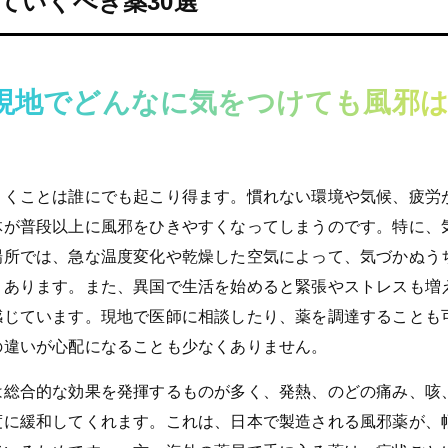
ていくべき薬30選
現地でどんなに気をつけても風邪
引くことは誰にでも起こり得ます。慣れない環境や気候、疲労
体が普段以上に風邪をひきやすくなってしまうのです。特に、
場所では、急な温度変化や乾燥した空気によって、気づかぬう
々あります。また、異国で生活を始めると緊張やストレスも増
感じています。現地で医師に相談したり、薬を調達することも
の違いが心配になることも少なくありません。
は総合的な効果を発揮するものが多く、発熱、のどの痛み、咳
度に緩和してくれます。これは、日本で製造される風邪薬が、