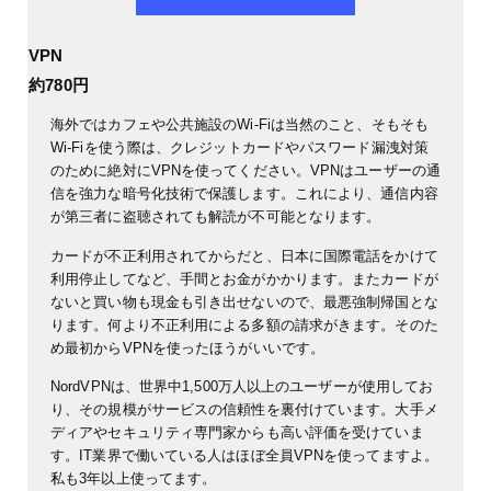
VPN
約780円
海外ではカフェや公共施設のWi-Fiは当然のこと、そもそも
Wi-Fiを使う際は、クレジットカードやパスワード漏洩対策
のために絶対にVPNを使ってください。
VPNはユーザーの通
信を強力な暗号化技術で保護します。これにより、通信内容
が第三者に盗聴されても解読が不可能となります。
カードが不正利用されてからだと、日本に国際電話をかけて
利用停止してなど、手間とお金がかかります。
またカードが
ないと買い物も現金も引き出せないので、最悪強制帰国とな
ります。何より不正利用による多額の請求がきます。そのた
め最初からVPNを使ったほうがいいです。
NordVPNは、世界中1,500万人以上のユーザーが使用してお
り、その規模がサービスの信頼性を裏付けています。大手メ
ディアやセキュリティ専門家からも高い評価を受けていま
す。IT業界で働いている人はほぼ全員VPNを使ってますよ。
私も3年以上使ってます。