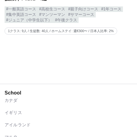
#一般英語コース
#高校生コース
#親子向けコース
#1年コース
#集中英語コース
#マンツーマン
#サマーコース
#ジュニア（中学生以下）
#午後クラス
1クラス: 9人 / 生徒数: 40人 / ホームステイ: 週€300〜 / 日本人比率: 2%
School
カナダ
イギリス
アイルランド
マルタ